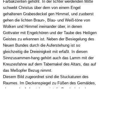
Symbol des Alten Bundes gezeigt, zu Häupten, bei
Gottvater, der siebenarmige Leuchter der Offenbarung.
(W.-G. Fleck).
.
.
.
.
..
.
.
.
.