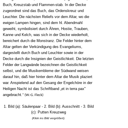
Buch, Kreuzstab und Flammen-stab. In der Decke
zugeordnet sind das Buch, das Ordenskreuz und
Leuchter. Die nächsten Reliefs vor dem Altar, wo die
ewigen Lampen hingen, sind dem hl. Abendmahl
geweiht, symbolisiert durch Ähren, Hostie, Trauben,
Kanne und Kelch, was sich in der Decke wiederholt,
bereichert durch die Monstranz. Die Felder hinter dem
Altar gelten der Verkündigung des Evangeliums,
dargestellt durch Buch und Leuchter sowie in der
Decke durch die Insignien der Geistlichkeit. Die letzten
Felder der Langwände bezeichnen die Geistlichkeit
selbst, und die Musikembleme der Südwand weisen
darauf hin, daß hier hinter dem Altar die Musik plaziert
war. Anspielend auf den Gesang der Engelchöre in der
Heiligen Nacht ist das Schriftband „et in terra pax"
angebracht.
" (W.-G. Fleck)
1. Bild (a): Säulenpaar - 2. Bild (b): Ausschnitt - 3. Bild
(c): Putten Kreuzweg
(Klick ins Bild vergrößert).