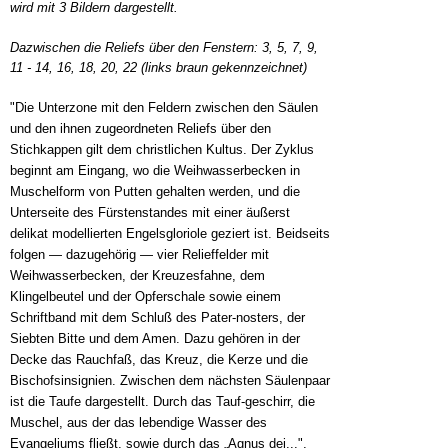
wird mit 3 Bildern dargestellt.
Dazwischen die Reliefs über den Fenstern: 3, 5, 7, 9,
11 - 14, 16, 18, 20, 22 (links braun gekennzeichnet)
"Die Unterzone mit den Feldern zwischen den Säulen
und den ihnen zugeordneten Reliefs über den
Stichkappen gilt dem christlichen Kultus. Der Zyklus
beginnt am Eingang, wo die Weihwasserbecken in
Muschelform von Putten gehalten werden, und die
Unterseite des Fürstenstandes mit einer äußerst
delikat modellierten Engelsgloriole geziert ist. Beidseits
folgen — dazugehörig — vier Relieffelder mit
Weihwasserbecken, der Kreuzesfahne, dem
Klingelbeutel und der Opferschale sowie einem
Schriftband mit dem Schluß des Pater-nosters, der
Siebten Bitte und dem Amen. Dazu gehören in der
Decke das Rauchfaß, das Kreuz, die Kerze und die
Bischofsinsignien. Zwischen dem nächsten Säulenpaar
ist die Taufe dargestellt. Durch das Tauf-geschirr, die
Muschel, aus der das lebendige Wasser des
Evangeliums fließt, sowie durch das „Agnus dei...",