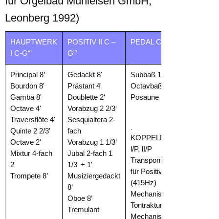
für Orgelbau Mühleisen GmbH,
Leonberg 1992)
HAUPTWERK
POSITIV II C –
PEDAL C-F’
I C-G“’
G”’
Principal 8’
Gedackt 8'
Subbaß 16’
Bourdon 8'
Prästant 4'
Octavbaß 8'
Gamba 8'
Doublette 2‘
Posaune 16'
Octave 4'
Vorabzug 2 2/3‘
Traversflöte 4'
Sesquialtera 2-
.
Quinte 2 2/3'
fach
KOPPELN: ll/l,
Octave 2'
Vorabzug 1 1/3‘
l/P, lI/P
Mixtur 4-fach
Jubal 2-fach 1
Transponierzug
2'
1/3' + 1'
für Positiv
Trompete 8’
Musiziergedackt
(415Hz)
8‘
Mechanische
Oboe 8’
Tontraktur
Tremulant
Mechanische