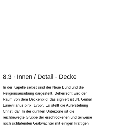
Religionsausübung dargestellt. Beherrscht wird der
Raum von dem Deckenbild, das signiert ist „N. Guibal
Lunevillanus pinx. 1766". Es stellt die Auferstehung
Christi dar. In der dunklen Unterzone ist die
reichbewegte Gruppe der erschrockenen und teilweise
noch schlafenden Grabwächter mit einigen kräftigen
Farbakzenten gehöht. In der lichter werdenden Mitte
schwebt Christus über dem von einem Engel
gehaltenen Grabesdeckel gen Himmel, und zuoberst
gehen die lichten Braun-, Blau- und Weiß-töne von
Wolken und Himmel ineinander über, in denen
Gottvater mit Engelchören und der Taube des Heiligen
Geistes zu erkennen ist. Neben der Besiegelung des
Neuen Bundes durch die Auferstehung ist so
gleichzeitig die Dreieinigkeit mit erfaßt. In diesen
Sinnzusammen-hang gehört auch das Lamm mit der
Kreuzesfahne auf dem Tabernakel des Altars, das auf
das Meßopfer Bezug nimmt.
Diesem Bild zugeordnet sind die Stuckaturen des
Raumes. Im Deckenspiegel zu Füßen des Gemäldes,
also vor der Auferstehung, ist die Bundeslade als