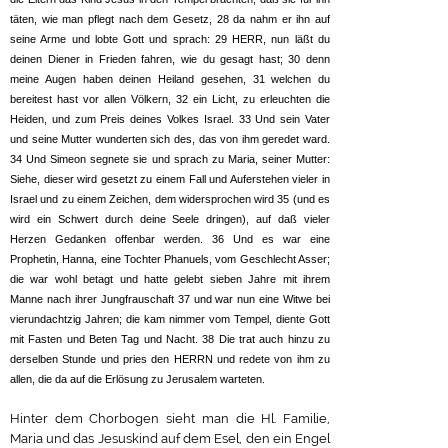
täten, wie man pflegt nach dem Gesetz, 28 da nahm er ihn auf
seine Arme und lobte Gott und sprach: 29 HERR, nun läßt du
deinen Diener in Frieden fahren, wie du gesagt hast; 30 denn
meine Augen haben deinen Heiland gesehen, 31 welchen du
bereitest hast vor allen Völkern, 32 ein Licht, zu erleuchten die
Heiden, und zum Preis deines Volkes Israel. 33 Und sein Vater
und seine Mutter wunderten sich des, das von ihm geredet ward.
34 Und Simeon segnete sie und sprach zu Maria, seiner Mutter:
Siehe, dieser wird gesetzt zu einem Fall und Auferstehen vieler in
Israel und zu einem Zeichen, dem widersprochen wird 35 (und es
wird ein Schwert durch deine Seele dringen), auf daß vieler
Herzen Gedanken offenbar werden. 36 Und es war eine
Prophetin, Hanna, eine Tochter Phanuels, vom Geschlecht Asser;
die war wohl betagt und hatte gelebt sieben Jahre mit ihrem
Manne nach ihrer Jungfrauschaft 37 und war nun eine Witwe bei
vierundachtzig Jahren; die kam nimmer vom Tempel, diente Gott
mit Fasten und Beten Tag und Nacht. 38 Die trat auch hinzu zu
derselben Stunde und pries den HERRN und redete von ihm zu
allen, die da auf die Erlösung zu Jerusalem warteten.
Hinter dem Chorbogen sieht man die Hl. Familie,
Maria und das Jesuskind auf dem Esel, den ein Engel