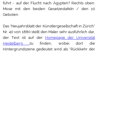
führt - auf der Flucht nach Ägypten? Rechts oben:
Mose mit den beiden Gesetzestafeln / den 10
Geboten.
Das "Neujahrsblatt der Künstlergesellschaft in Zürich"
Nr. 40 von 1880 stellt den Maler sehr ausführlich dar,
der Text ist auf der
Homepage der Universität
Heidelberg
zu finden, wobei dort die
Hintergrundszene gedeutet wird als "Rückkehr der
heiligen Familie nach Israel "
Informationen über die Kirche und ihre Kunstwerke
auf
Wikipedia
.
Altar
22 + 23: Antependium (Christusmonogramm)
26 - 30: Tabernakel (Herz Jesu) und Altarkreuz
31 - 33: Altartafeln
34 + 35 / 39 + 40: Engel zur Seiten von Maria - in
Narzissenfeldern stehend
36 - 38: Maria mit Jesuskind