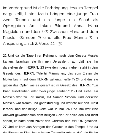
Im Vordergrund ist die Darbringung Jesu im Tempel
dargestellt, hinter Maria bringen eine junge Frau
zwei Tauben und ein Junge ein Schaf als
Opfergaben. Am linken Bildrand Anna, Maria
Magdalena und Josef (?). Zwischen Maria und dem
Priester (Siimeon ?) eine alte Frau (Hanna ?) in
Anspielung an Lk 2, Verse 22 - 38:
22 Und da die Tage ihrer Reinigung nach dem Gesetz Mose's
kamen, brachten sie ihn gen Jerusalem, auf daß sie ihn
darstellten dem HERRN. 23 (wie denn geschrieben steht in dem
Gesetz des HERRN: "Allerlei Männliches, das zum Ersten die
Mutter bricht, soll dem HERRN geheiligt heißen") 24 und das sie
gäben das Opfer, wie es gesagt ist im Gesetz des HERRN: "Ein
Paar Turteltauben oder zwei junge Tauben." 25 Und siehe, ein
Mensch war zu Jerusalem, mit Namen Simeon; und derselbe
Mensch war fromm und gottesfürchtig und wartete auf den Trost
Israels, und der heilige Geist war in ihm. 26 Und ihm war eine
Antwort geworden von dem heiligen Geist, er sollte den Tod nicht
sehen, er hätte denn zuvor den Christus des HERRN gesehen.
27 Und er kam aus Anregen des Geistes in den Tempel. Und da
die Eltern das Kind Jesus in den Tempel brachten, daß sie für ihn