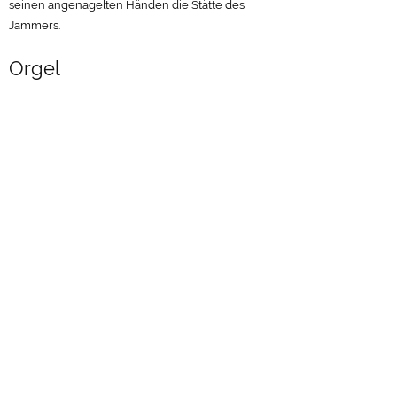
Kreuzwegstationen
Die Fenster im Umgang unter den Seitenemporen
stellen den Kreuzweg Jesu dar. Sie wurden im Stile
der Beuroner Schule 1949 von dem dort ansässigen
Künstler Edzard Seeger entworfen und erfuhren in
der Fachwelt viel Lob. Sie sind voll Ausdruck und