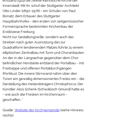
entstand 1929 die zweite katholische Kirche der
Innenstadt. Mit ihr schuf der Stuttgarter Architekt
Otto Linder (1890-1976) - ein Schüler von Paul
Bonatz, dem Erbauer des Stuttgarter
Hauptbahnhofes - den ersten von zeitgenössischer
Formensprache bestimmten Kirchenbau der
Erzdiözese Freiburg.
Nicht nur Gestaltungswille, sondern auch das
Streben nach guter Ausnutzung des zur
Quadratform tendierenden Platzes führte zu einem
elliptischen Zentralbau mit Turm und Choranbauten.
An der in der Längsachse gegenüber dem Chor
befindlichen Nordseite entstand der Portalbau - mit
Freitreppe und offenen Portaldurchgängen
(Portikus). Die innere Stirnwand nahm über den
Türen ein gewaltig dimensioniertes Fresko ein - die
Darstellung des Heilandsträgers Christophorus. Der
Künstler Alois Schenk (Schwäbisch Gmünd) hatte es
- wie auch die Fresken im Kirchenraum -
geschaffen..."
Quelle:
Website der Kirchgemeinde
(siehe Hinweis
rechts)