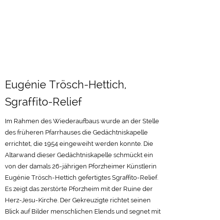
Eugénie Trösch-Hettich,
Sgraffito-Relief
Im Rahmen des Wiederaufbaus wurde an der Stelle
des früheren Pfarrhauses die Gedächtniskapelle
errichtet, die 1954 eingeweiht werden konnte. Die
Altarwand dieser Gedächtniskapelle schmückt ein
von der damals 26-jährigen Pforzheimer Künstlerin
Eugénie Trösch-Hettich gefertigtes Sgraffito-Relief.
Es zeigt das zerstörte Pforzheim mit der Ruine der
Herz-Jesu-Kirche. Der Gekreuzigte richtet seinen
Blick auf Bilder menschlichen Elends und segnet mit
seinen angenagelten Händen die Stätte des
Jammers.
Orgel